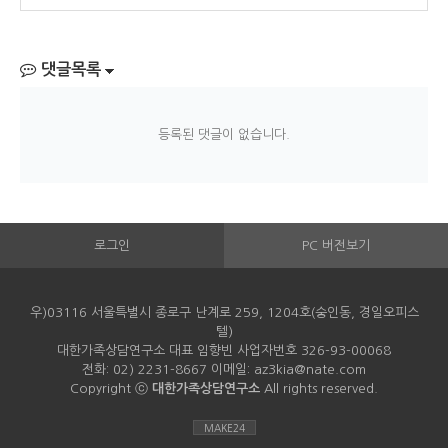
댓글목록
등록된 댓글이 없습니다.
로그인
PC 버전보기
우)03116 서울특별시 종로구 난계로 259, 1204호(숭인동, 경일오피스
텔)
대한가족상담연구소 대표 임향빈 사업자번호 326-93-00068
전화: 02) 2231-8667 이메일: az3kia@nate.com
Copyright ⓒ
대한가족상담연구소
All rights reserved.
MAKE24