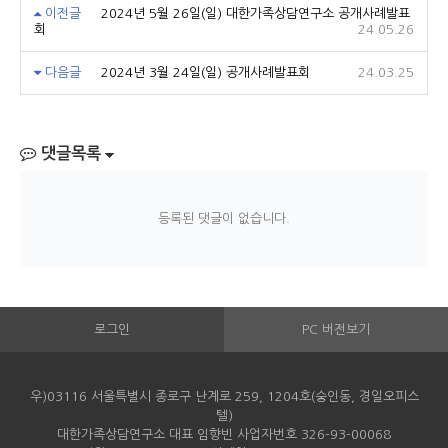
이전글
2024년 5월 26일(일) 대한가족상담연구소 공개사례발표
회
24.05.26
다음글
2024년 3월 24일(일) 공개사례발표회
24.03.25
댓글목록
등록된 댓글이 없습니다.
로그인
PC 버전보기
우)03116 서울특별시 종로구 난계로 259, 1204호(숭인동, 경일오피스
텔)
대한가족상담연구소 대표 임향빈 사업자번호 326-93-00068